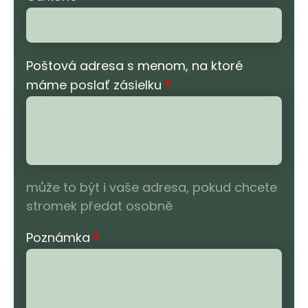
Poštová adresa s menom, na ktoré
máme poslať zásielku
*
může to být i vaše adresa, pokud chcete
stromek předat osobně
Poznámka
*