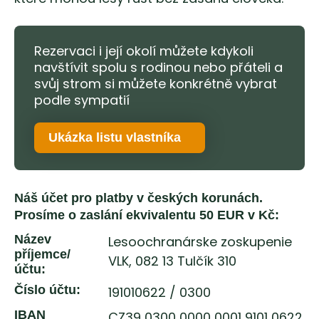
Rezervaci i její okolí můžete kdykoli
navštívit spolu s rodinou nebo přáteli a
svůj strom si můžete konkrétně vybrat
podle sympatií
Ukázka listu vlastníka
Náš účet pro platby v českých korunách.
Prosíme o zaslání ekvivalentu 50 EUR v Kč:
Název
Lesoochranárske zoskupenie
příjemce/
VLK, 082 13 Tulčík 310
účtu:
Číslo účtu:
191010622 / 0300
IBAN
CZ39 0300 0000 0001 9101 0622