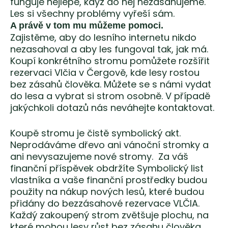
funguje nejlépe, když do něj nezasahujeme.
Les si všechny problémy vyřeší sám.
A právě v tom mu můžeme pomoci.
Zajistěme, aby do lesního internetu nikdo
nezasahoval a aby les fungoval tak, jak má.
Koupí konkrétního stromu pomůžete rozšířit
rezervaci Vlčia v Čergově, kde lesy rostou
bez zásahů člověka. Můžete se s námi vydat
do lesa a vybrat si strom osobně. V případě
jakýchkoli dotazů nás neváhejte kontaktovat.
Koupě stromu je čistě symbolický akt.
Neprodáváme dřevo ani vánoční stromky a
ani nevysazujeme nové stromy. Za váš
finanční příspěvek obdržíte Symbolický list
vlastníka a vaše finanční prostředky budou
použity na nákup nových lesů, které budou
přidány do bezzásahové rezervace VLČIA.
Každý zakoupený strom zvětšuje plochu, na
které mohou lesy růst bez zásahu člověka.