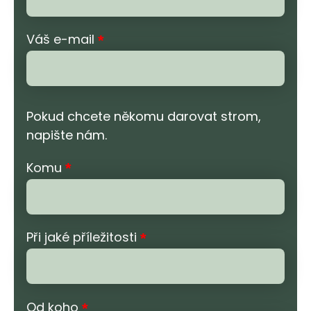
Váš e-mail
*
Pokud chcete někomu darovat strom,
napište nám.
Komu
*
Při jaké příležitosti
*
Od koho
*